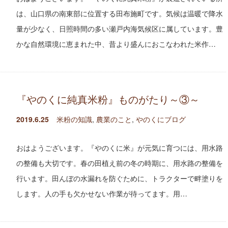
は、山口県の南東部に位置する田布施町です。気候は温暖で降水
量が少なく、日照時間の多い瀬戸内海気候区に属しています。豊
かな自然環境に恵まれた中、昔より盛んにおこなわれた米作…
『やのくに純真米粉』ものがたり～③～
2019.6.25
米粉の知識
,
農業のこと
,
やのくにブログ
おはようございます。『やのくに米』が元気に育つには、用水路
の整備も大切です。春の田植え前の冬の時期に、用水路の整備を
行います。田んぼの水漏れを防ぐために、トラクターで畔塗りを
します。人の手も欠かせない作業が待ってます。用…