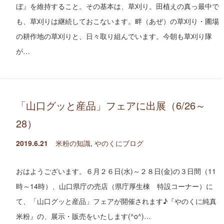
ぼ』を維持すること。その基本は、草刈り。田植えの真っ最中で
も、草刈りは継続しておこないます。畔（あぜ）の草刈り・圃場
の耕作地の草刈りと、日々取り組んでいます。今朝も草刈り隊
が…
「山口グッと産品」フェアに出展（6/26～
28）
2019.6.21
米粉の知識
,
やのくにブログ
おはようございます。６月２６日(水)～２８日(金)の３日間（11
時～14時）、山口県庁の売店（県庁厚生棟 特設コーナー）に
て、「山口グッと産品」フェアが開催されます♪『やのくに純真
米粉』の、展示・販売をいたします(^o^)…