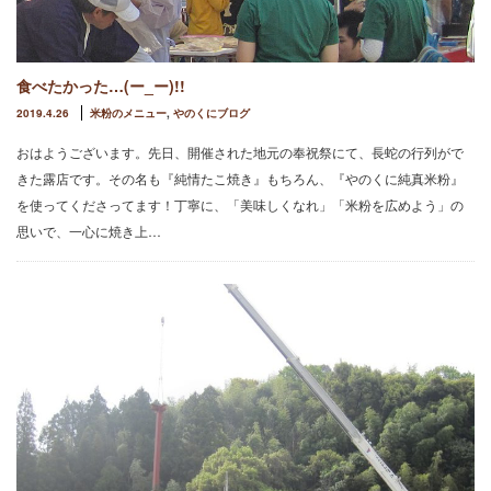
食べたかった…(ー_ー)!!
2019.4.26
米粉のメニュー
,
やのくにブログ
おはようございます。先日、開催された地元の奉祝祭にて、長蛇の行列がで
きた露店です。その名も『純情たこ焼き』もちろん、『やのくに純真米粉』
を使ってくださってます！丁寧に、「美味しくなれ」「米粉を広めよう」の
思いで、一心に焼き上…