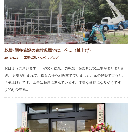
乾燥･調整施設の建設現場では、今…〈棟上げ〉
2019.4.25
工事状況
,
やのくにブログ
おはようございます。『やのくに米』の乾燥・調製施設の工事がまたまた前
進。 足場が組まれて、鉄骨の柱を組み立てていました。家の建築で言うと、
『棟上げ』です。工事は順調に進んでいます。丈夫な建物になりそうです
(#^^#) 今年秋…