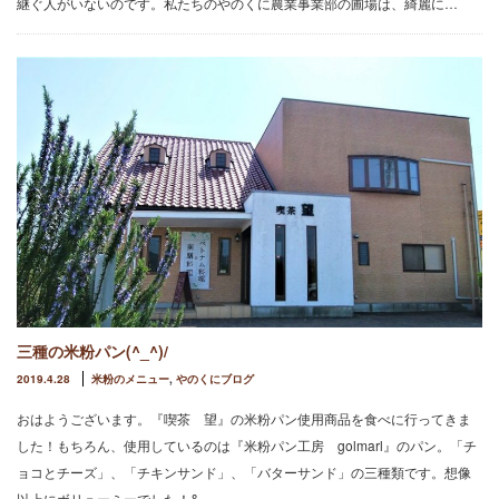
継ぐ人がいないのです。私たちのやのくに農業事業部の圃場は、綺麗に…
三種の米粉パン(^_^)/
2019.4.28
米粉のメニュー
,
やのくにブログ
おはようございます。『喫茶 望』の米粉パン使用商品を食べに行ってきま
した！もちろん、使用しているのは『米粉パン工房 golmarl』のパン。「チ
ョコとチーズ」、「チキンサンド」、「バターサンド」の三種類です。想像
以上にボリューミーでした！&…