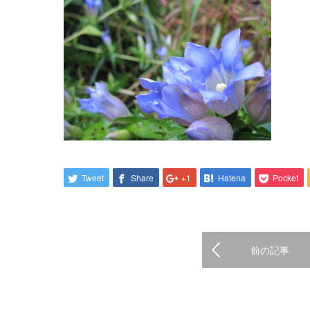
Tweet
Share
+1
Hatena
Pocket
前の記事