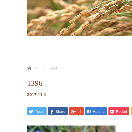
ホーム
1396
1396
2017.11.4
Tweet
Share
+1
Hatena
Pocket