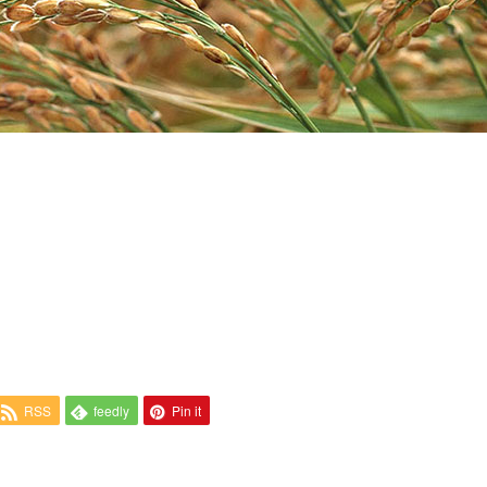
RSS
feedly
Pin it