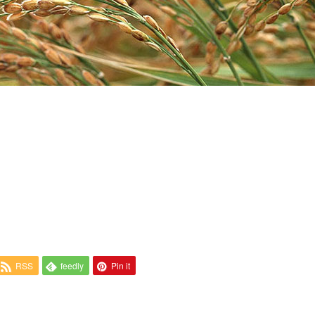
RSS
feedly
Pin it