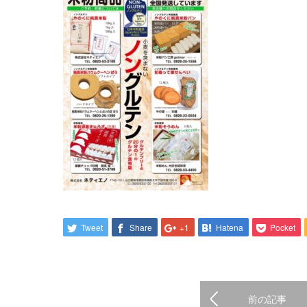
Tweet
Share
+1
Hatena
Pocket
前の記事