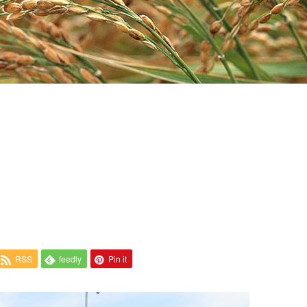
RSS
feedly
Pin it