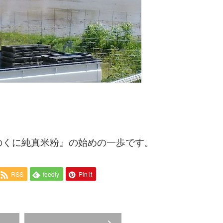
のくに純真米粉』の始めの一歩です。
RSS
feedly
Pin it