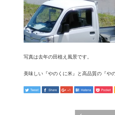
写真は去年の田植え風景です。
美味しい『やのくに米』と高品質の『や
Tweet
Share
+1
Hatena
Pocket