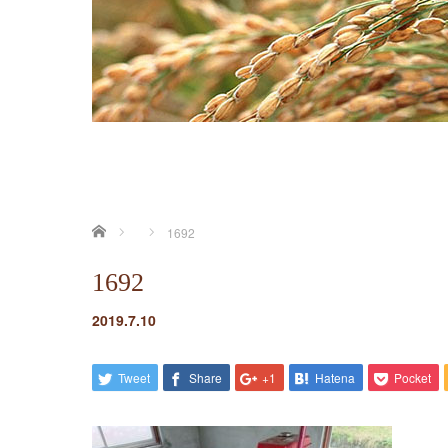
ホーム
1692
1692
2019.7.10
Tweet
Share
+1
Hatena
Pocket