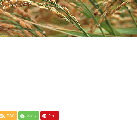
RSS
feedly
Pin it