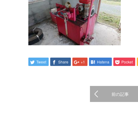
Tweet
Share
+1
Hatena
Pocket
前の記事