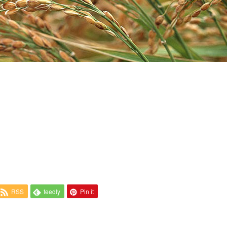
RSS
feedly
Pin it