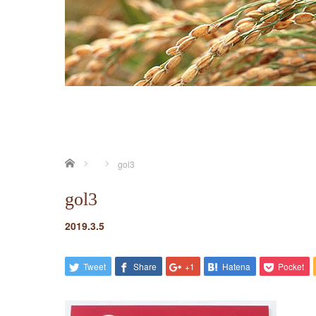
ホーム
gol3
gol3
2019.3.5
Tweet
Share
+1
Hatena
Pocket