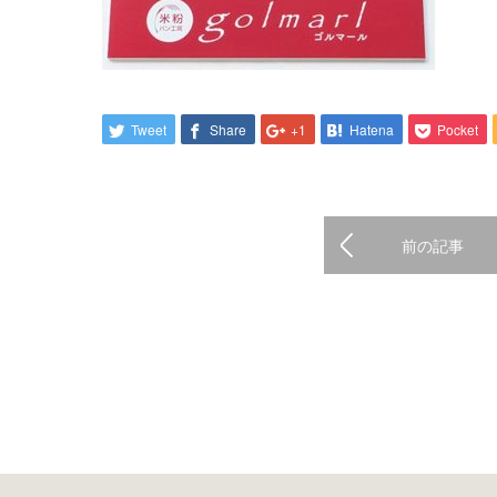
Tweet
Share
+1
Hatena
Pocket
前の記事