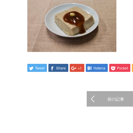
Tweet
Share
+1
Hatena
Pocket
前の記事