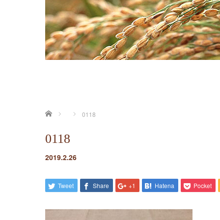
ホーム
0118
0118
2019.2.26
Tweet
Share
+1
Hatena
Pocket