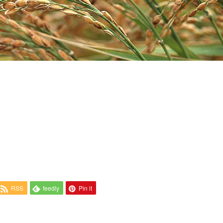
RSS
feedly
Pin it