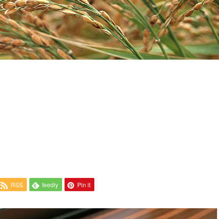
RSS
feedly
Pin it