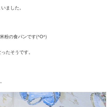
まいました。
米粉の食パンです(^O^)
なったそうです。
た。