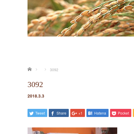
ホーム
3092
3092
2018.3.3
Tweet
Share
+1
Hatena
Pocket