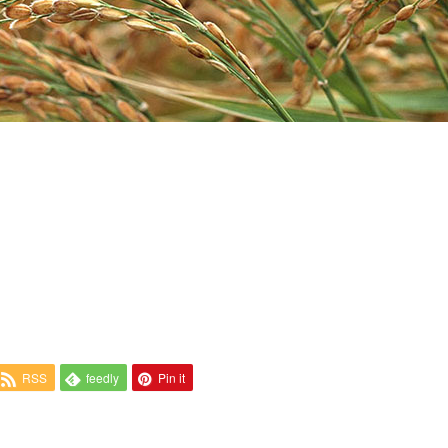
RSS
feedly
Pin it