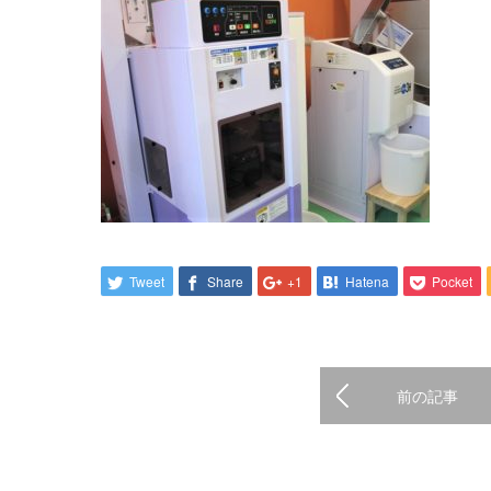
Tweet
Share
+1
Hatena
Pocket
前の記事