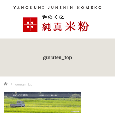
guruten_top
ホーム
guruten_top