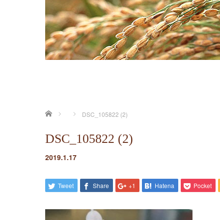
ホーム
DSC_105822 (2)
DSC_105822 (2)
2019.1.17
Tweet
Share
+1
Hatena
Pocket