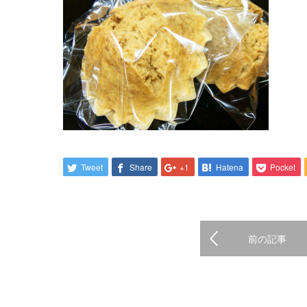
Tweet
Share
+1
Hatena
Pocket
前の記事