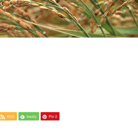
RSS
feedly
Pin it