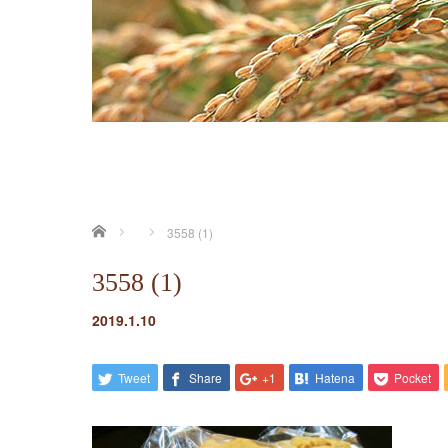
ホーム
3558 (1)
3558 (1)
2019.1.10
Tweet
Share
+1
Hatena
Pocket