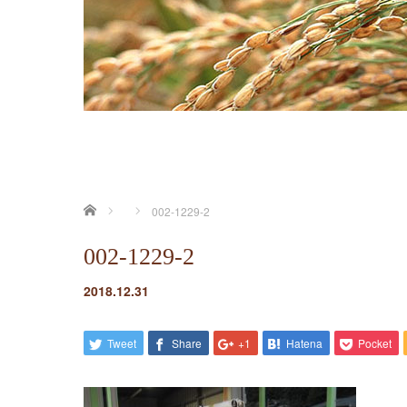
ホーム
002-1229-2
002-1229-2
2018.12.31
Tweet
Share
+1
Hatena
Pocket