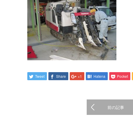
Tweet
Share
+1
Hatena
Pocket
前の記事