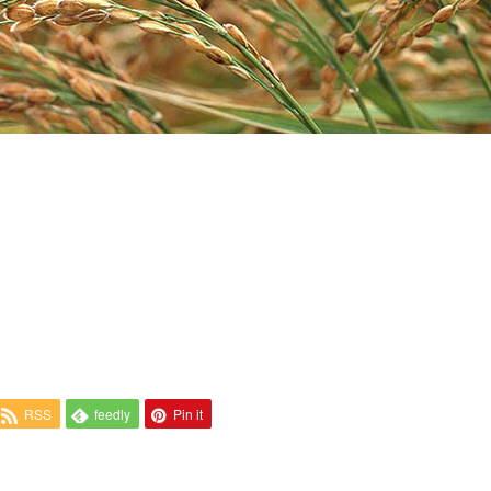
RSS
feedly
Pin it