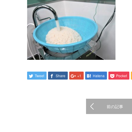
Tweet
Share
+1
Hatena
Pocket
前の記事