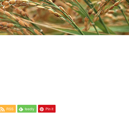
RSS
feedly
Pin it