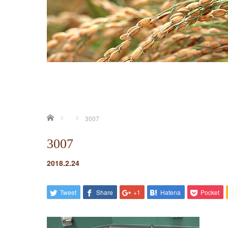
ホーム
3007
3007
2018.2.24
Tweet
Share
+1
Hatena
Pocket