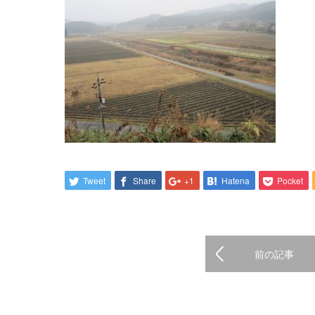
Tweet
Share
+1
Hatena
Pocket
前の記事