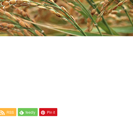
RSS
feedly
Pin it