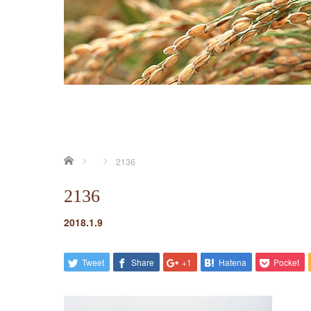
ホーム
2136
2136
2018.1.9
Tweet
Share
+1
Hatena
Pocket